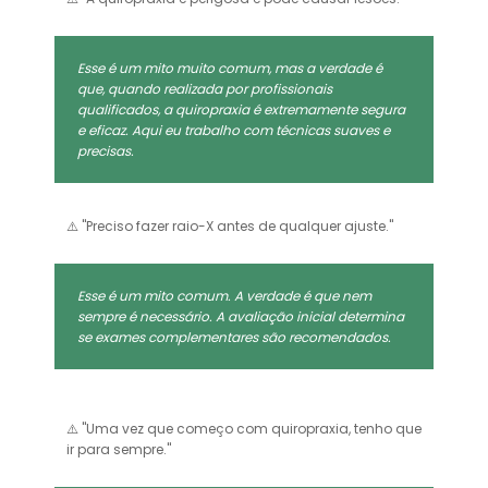
Esse é um mito muito comum, mas a verdade é
que, q
uando realizada por profissionais
qualificados, a quiropraxia é extremamente segura
e eficaz. Aqui eu trabalho com técnicas suaves e
precisas.
⚠️ "Preciso fazer raio-X antes de qualquer ajuste."
Esse é um mito comum. A verdade é que n
em
sempre é necessário. A avaliação inicial determina
se exames complementares são recomendados.
⚠️ "Uma vez que começo com quiropraxia, tenho que
ir para sempre."