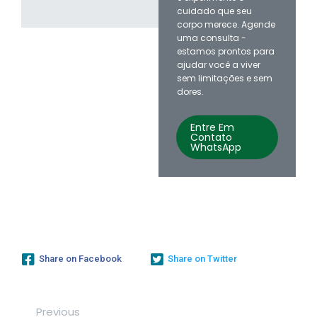
cuidado que seu
corpo merece. Agende
uma consulta -
estamos prontos para
ajudar você a viver
sem limitações e sem
dores.
Entre Em
Contato
WhatsApp
Share on Facebook
Share on Twitter
Previous